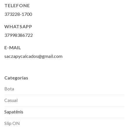
TELEFONE
373228-1700
WHATSAPP
37998386722
E-MAIL
saczapycalcados@gmail.com
Categorias
Bota
Casual
Sapatênis
Slip ON