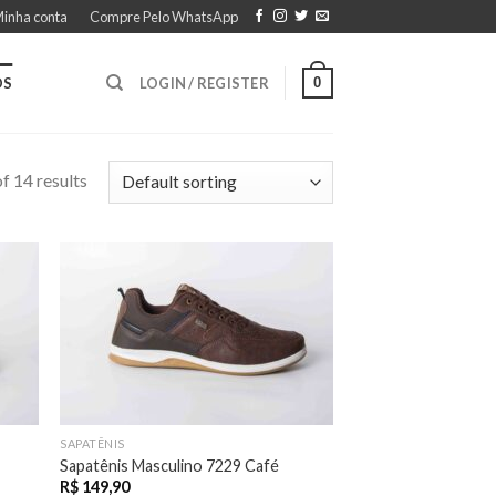
inha conta
Compre Pelo WhatsApp
0
OS
LOGIN / REGISTER
f 14 results
SAPATÊNIS
Sapatênis Masculino 7229 Café
R$
149,90