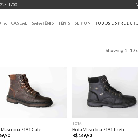
228-1700
M
OTA
CASUAL
SAPATÊNIS
TÊNIS
SLIP ON
TODOS OS PRODUT
Showing 1–12 o
BOTA
 Masculina 7191 Café
Bota Masculina 7191 Preto
69,90
R$
169,90