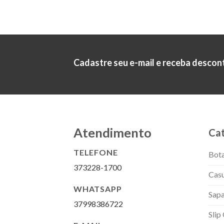
Cadastre seu e-mail e receba descon
Atendimento
Cat
TELEFONE
Bot
373228-1700
Casu
WHATSAPP
Sapa
37998386722
Slip