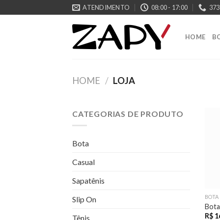
Skip
ATENDIMENTO
08:00 - 17:00
373
to
content
HOME
B
HOME
/
LOJA
CATEGORIAS DE PRODUTO
Bota
Casual
Sapatênis
BOTA
Slip On
Bota
R$
1
Tênis